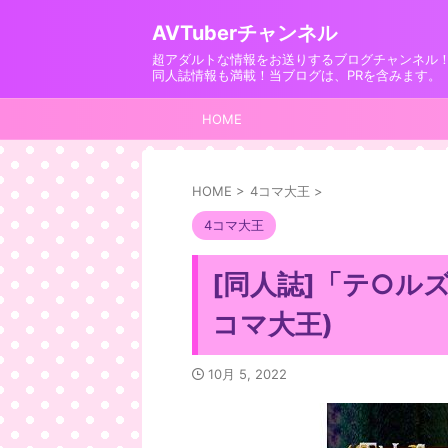
AVTuberチャンネル
超アダルトな情報をお送りするブログチャンネル
同人誌情報も満載！当ブログは、PRを含みます。
HOME
HOME
>
4コマ大王
>
4コマ大王
[同人誌]「テ○ル
コマ大王)
10月 5, 2022