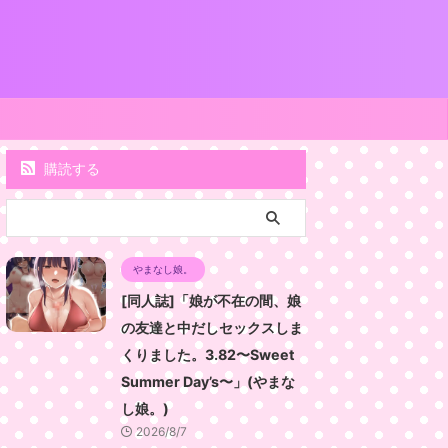
購読する
やまなし娘。
[同人誌]「娘が不在の間、娘
の友達と中だしセックスしま
くりました。3.82〜Sweet
Summer Day’s〜」(やまな
し娘。)
2026/8/7