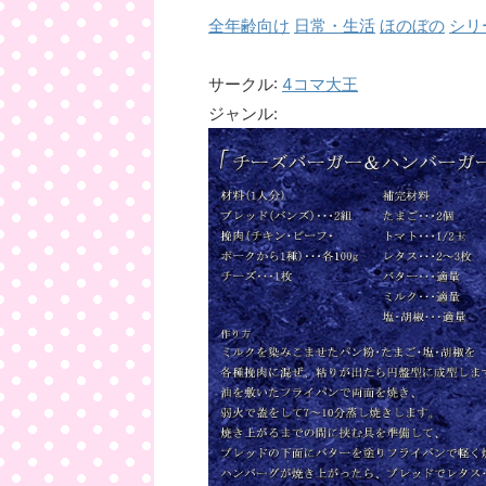
全年齢向け
日常・生活
ほのぼの
シリ
サークル:
4コマ大王
ジャンル: