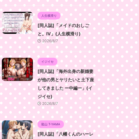
人生横滑り
[同人誌]「メイドのおしご
と。IV」(人生横滑り)
2026/8/7
イジイセ
[同人誌]「海外出身の新婚妻
が他の男とヤリたいと土下座
してきました ー中編ー」(イ
ジイセ)
2026/8/7
龍山 T-YAMA
[同人誌]「八幡くんのハーレ